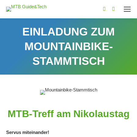
E-
Facebook
Mail
page
EINLADUNG ZUM
page
opens
opens
in
MOUNTAINBIKE-
in
new
new
window
STAMMTISCH
window
MTB-Treff am Nikolaustag
Servus miteinander!