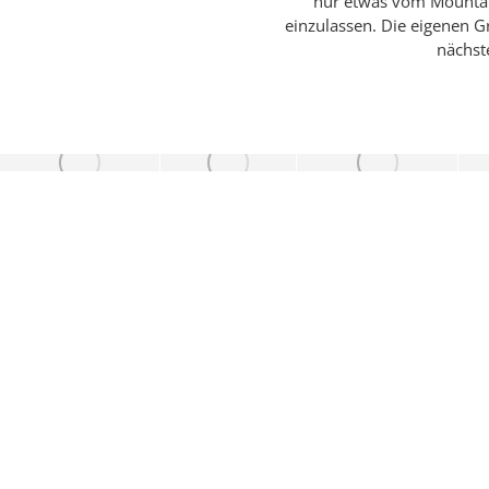
nur etwas vom Mountai
einzulassen. Die eigenen G
nächste
Danke für Deinen Besuch!