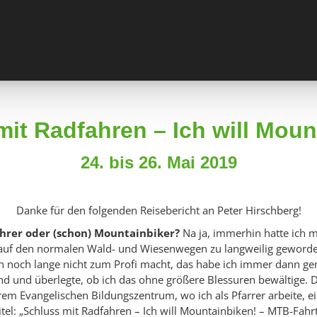
mit Radfahren – Ich will Moun
24. bis 26. Mai 2019
Danke für den folgenden Reisebericht an Peter Hirschberg!
ahrer oder (schon) Mountainbiker?
Na ja, immerhin hatte ich mi
auf den normalen Wald- und Wiesenwegen zu langweilig geworde
n noch lange nicht zum Profi macht, das habe ich immer dann g
nd und überlegte, ob ich das ohne größere Blessuren bewältige. D
rem Evangelischen Bildungszentrum, wo ich als Pfarrer arbeite,
tel: „Schluss mit Radfahren – Ich will Mountainbiken! – MTB-Fahr