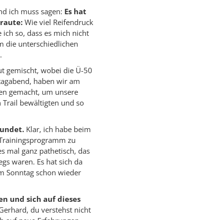
und ich muss sagen:
Es hat
traute:
Wie viel Reifendruck
ich so, dass es mich nicht
m die unterschiedlichen
.
t gemischt, wobei die Ü-50
itagabend, haben wir am
ngen gemacht, um unsere
 Trail bewältigten und so
rundet.
Klar, ich habe beim
s Trainingsprogramm zu
es mal ganz pathetisch, das
egs waren. Es hat sich da
 am Sonntag schon wieder
en und sich auf dieses
Gerhard, du verstehst nicht