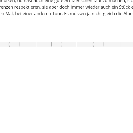
nbiken, du hast auch eine gute Art Menschen Mut zu machen, sic
renzen respektieren, sie aber doch immer wieder auch ein Stück er
n Mal, bei einer anderen Tour. Es müssen ja nicht gleich die Alpe