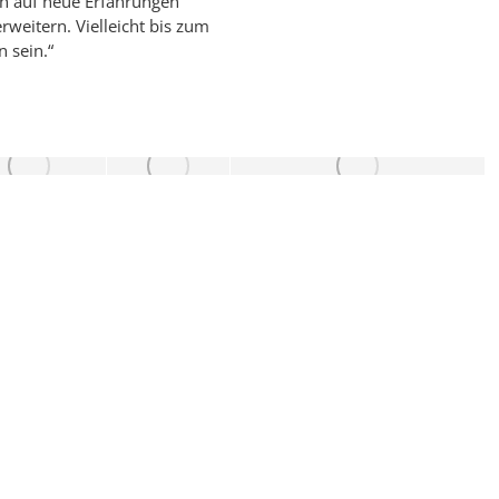
h auf neue Erfahrungen
weitern. Vielleicht bis zum
n sein.“
Impressum
Datenschutz