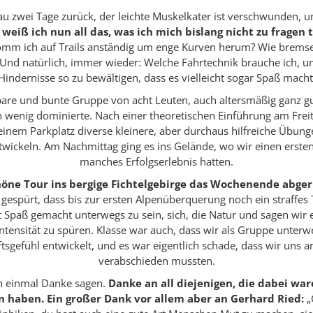
nau zwei Tage zurück, der leichte Muskelkater ist verschwunden, 
h weiß ich nun all das, was ich mich bislang nicht zu fragen 
mm ich auf Trails anständig um enge Kurven herum? Wie bremse 
Und natürlich, immer wieder: Welche Fahrtechnik brauche ich, u
Hindernisse so zu bewältigen, dass es vielleicht sogar Spaß macht
are und bunte Gruppe von acht Leuten, auch altersmäßig ganz gu
n wenig dominierte. Nach einer theoretischen Einführung am Fre
inem Parkplatz diverse kleinere, aber durchaus hilfreiche Übu
twickeln. Am Nachmittag ging es ins Gelände, wo wir einen ersten
manches Erfolgserlebnis hatten.
öne Tour ins bergige Fichtelgebirge das Wochenende abge
gespürt, dass bis zur ersten Alpenüberquerung noch ein straffe
at Spaß gemacht unterwegs zu sein, sich, die Natur und sagen wir 
ntensität zu spüren. Klasse war auch, dass wir als Gruppe unterw
tsgefühl entwickelt, und es war eigentlich schade, dass wir uns
verabschieden mussten.
h einmal Danke sagen.
Danke an all diejenigen, die dabei war
 haben. Ein großer Dank vor allem aber an Gerhard Ried:
„