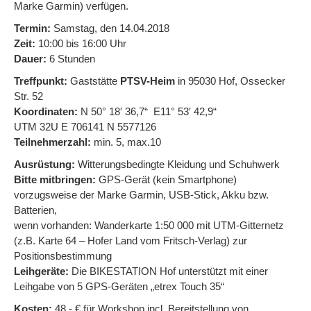
Marke Garmin) verfügen.
Termin:
Samstag, den 14.04.2018
Zeit:
10:00 bis 16:00 Uhr
Dauer:
6 Stunden
Treffpunkt:
Gaststätte
PTSV-Heim
in 95030 Hof, Ossecker
Str. 52
Koordinaten:
N 50° 18′ 36,7“ E11° 53′ 42,9“
UTM 32U E 706141 N 5577126
Teilnehmerzahl:
min. 5, max.10
Ausrüstung:
Witterungsbedingte Kleidung und Schuhwerk
Bitte mitbringen:
GPS-Gerät (kein Smartphone)
vorzugsweise der Marke Garmin, USB-Stick, Akku bzw.
Batterien,
wenn vorhanden: Wanderkarte 1:50 000 mit UTM-Gitternetz
(z.B. Karte 64 – Hofer Land vom Fritsch-Verlag) zur
Positionsbestimmung
Leihgeräte:
Die BIKESTATION Hof unterstützt mit einer
Leihgabe von 5 GPS-Geräten „etrex Touch 35“
Kosten:
48,- € für Workshop incl. Bereitstellung von